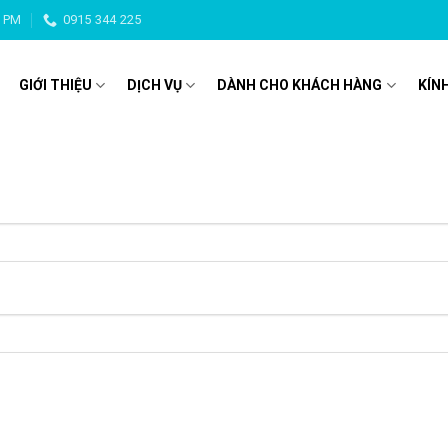
0 PM
0915 344 225
GIỚI THIỆU
DỊCH VỤ
DÀNH CHO KHÁCH HÀNG
KÍN