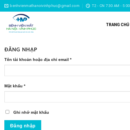
Chuyển
benhvienmathanoivinhphuc@gmail.com
T2 - CN 7:30 AM - 5:0
đến
nội
TRANG CHỦ
dung
ĐĂNG NHẬP
Tên tài khoản hoặc địa chỉ email
*
Mật khẩu
*
Ghi nhớ mật khẩu
Đăng nhập