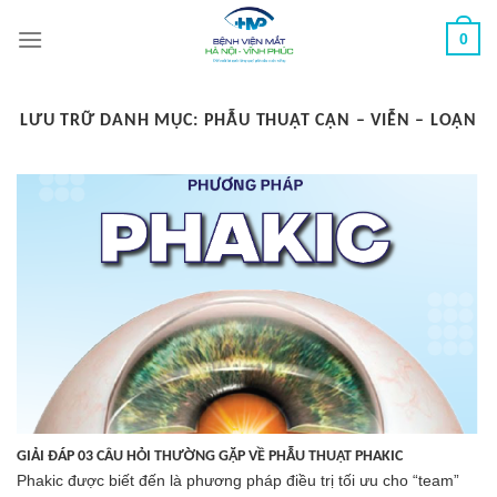
Chuyển
0
đến
nội
dung
LƯU TRỮ DANH MỤC:
PHẪU THUẬT CẬN – VIỄN – LOẠN
GIẢI ĐÁP 03 CÂU HỎI THƯỜNG GẶP VỀ PHẪU THUẬT PHAKIC
Phakic được biết đến là phương pháp điều trị tối ưu cho “team”